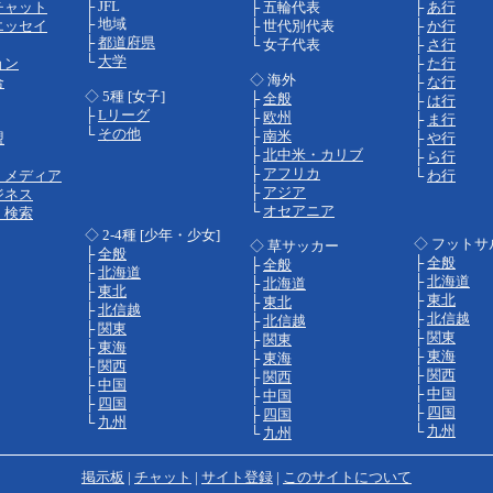
├ JFL
チャット
├ 五輪代表
├
あ行
├ 地域
エッセイ
├ 世代別代表
├
か行
├
都道府県
└ 女子代表
├
さ行
└
大学
ョン
├
た行
◇ 海外
合
├
な行
◇ 5種 [女子]
├
全般
├
は行
├
Lリーグ
├
欧州
├
ま行
└
その他
├
南米
盟
├
や行
├
北中米・カリブ
├
ら行
├
アフリカ
・メディア
└
わ行
├
アジア
ジネス
└
オセアニア
・検索
◇ 2-4種 [少年・少女]
◇ フットサ
◇ 草サッカー
├
全般
├
全般
├
全般
├
北海道
├
北海道
├
北海道
├
東北
├
東北
├
東北
├
北信越
├
北信越
├
北信越
├
関東
├
関東
├
関東
├
東海
├
東海
├
東海
├
関西
├
関西
├
関西
├
中国
├
中国
├
中国
├
四国
├
四国
├
四国
└
九州
└
九州
└
九州
掲示板
|
チャット
|
サイト登録
|
このサイトについて