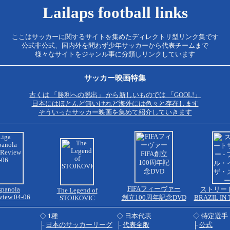
Lailaps football links
ここはサッカーに関するサイトを集めたディレクトリ型リンク集です
公式非公式、国内外を問わず少年サッカーから代表チームまで
様々なサイトをジャンル事に分類しリンクしています
サッカー映画特集
古くは 「勝利への脱出」 から新しいものでは 「GOOL!」
日本にはほとんど無いけれど海外には色々と存在します
そういったサッカー映画を集めて紹介していきます
FIFAフィーヴァー
spanola
ストリー
The Legend of
view 04-06
創立100周年記念DVD
BRAZIL IN
STOJKOVIC
◇ 1種
◇ 日本代表
◇ 特定選手
├
日本のサッカーリーグ
├
代表全般
├
公式