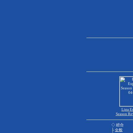
Liga E
Season Re
◇ 総合
├
全般