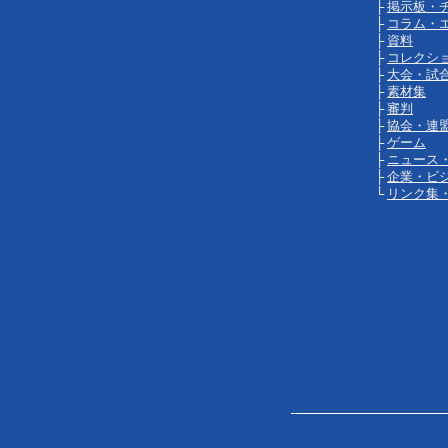
├
掲示板・
├
コラム・
├
資料
├
コレクシ
├
大会・試
├
素材集
├
審判
├
協会・連
├
ゲーム
├
ニュース
├
企業・ビ
└
リンク集